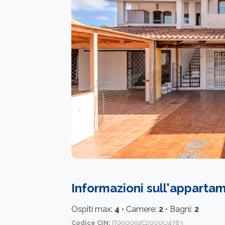
Informazioni sull'apparta
Ospiti max:
4
• Camere:
2
• Bagni:
2
Codice CIN:
IT090092C2000U4783