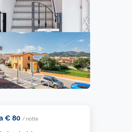
a
€ 80
/ notte