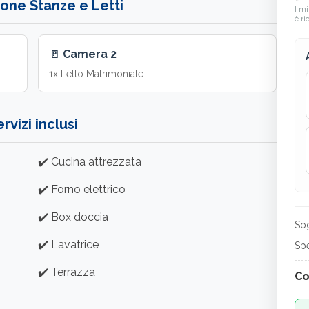
ione Stanze e Letti
I mi
è ri
🚪 Camera 2
1x Letto Matrimoniale
rvizi inclusi
✔️ Cucina attrezzata
✔️ Forno elettrico
✔️ Box doccia
Sog
✔️ Lavatrice
Spe
✔️ Terrazza
Co