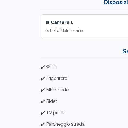
Disposiz
🚪 Camera 1
1x Letto Matrimoniale
Se
✔️ Wi-Fi
✔️ Frigorifero
✔️ Microonde
✔️ Bidet
✔️ TV piatta
✔️ Parcheggio strada