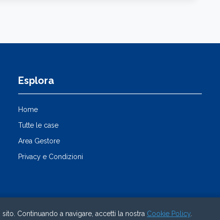
Esplora
Home
Tutte le case
Area Gestore
Privacy e Condizioni
o sito. Continuando a navigare, accetti la nostra
Cookie Policy
.
© 2026 Immobilmar CaseVacanza. Tutti i diritti riservati.