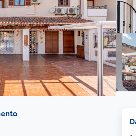
mento
D