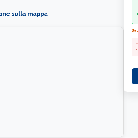
ione sulla mappa
Sal
⚠
d